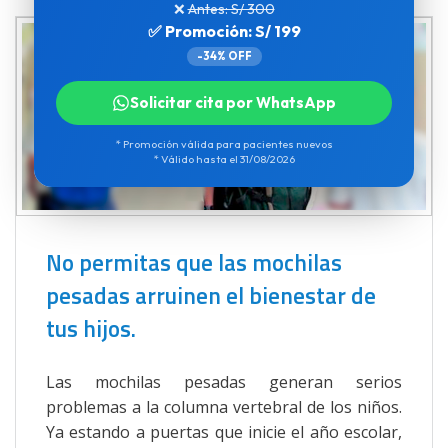
❌
Antes: S/ 300
✅ Promoción: S/ 199
-34% OFF
Solicitar cita por WhatsApp
* Promoción válida para pacientes nuevos
* Válido hasta el 31/08/2026
No permitas que las mochilas
pesadas arruinen el bienestar de
tus hijos.
Las mochilas pesadas generan serios
problemas a la columna vertebral de los niños.
Ya estando a puertas que inicie el año escolar,