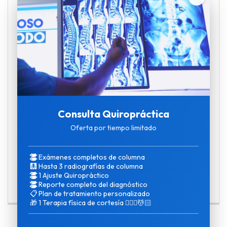
¿Sabías que en QuiroVida ofrecemos la
fisioterapia como servicio complementario? Así
es, nuestro sistema de tratamiento integral
comprende una serie de terapias que pueden
ser usadas en conjunto o individualmente,
dependiendo del diagnóstico del paciente y de
la fase de tratamiento en que se encuentre.
Además, contamos con un equipo de
Fisioterapeutas altamente calificados cuya
Consulta Quiropráctica
función es aliviar y descontracturar los
musculos para permitir una pronta
Oferta por tiempo limitado
recuperación gracias a los ajustes
quiroprácticos.
Exámenes completos de columna
🩻
Hasta 3 radiografías de columna
1 Ajuste Quiropráctico
Reporte completo del diagnóstico
📋
Plan de tratamiento personalizado
🎁
1 Terapia física de cortesía 💆🏻‍♀️💆🏻