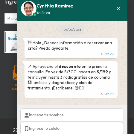
Ingrese su patología
Cynthia Ramirez
En línea
07/08/2026
👋 Hola ¿Deseas información o reservar una
cita
? Puedo ayudarte.
01:29
✓✓
📌 Aprovecha el
descuento
en tu primera
consulta. En vez de
S/300
, ahora en
S/199
y
te incluyen hasta 3 radiografías de columna
🩻, análisis y diagnóstico; y plan de
tratamiento. ¡Escríbeme! 😊👇🏻
01:29
✓✓
2002 - 2025 © QuiroVida
Todos los derechos