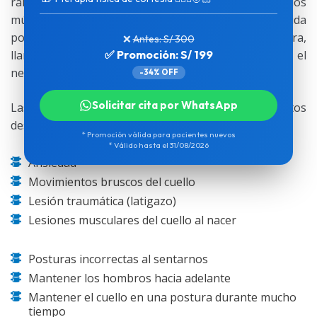
raíz de eso aparece una contracción o espasmo de los
músculos del cuello. Esta irritación puede ser producida
por la posición incorrecta de una vértebra,
❌
Antes: S/ 300
llamada
subluxación vertebral
, la cual oprime el
✅ Promoción: S/ 199
nervio hasta llegar a irritarlo.
-34% OFF
Solicitar cita por WhatsApp
Las causas más comunes para que se produzcan estos
desplazamientos vertebrales pueden ser:
* Promoción válida para pacientes nuevos
* Válido hasta el 31/08/2026
Ansiedad
Movimientos bruscos del cuello
Lesión traumática (latigazo)
Lesiones musculares del cuello al nacer
Posturas incorrectas al sentarnos
Mantener los hombros hacia adelante
Mantener el cuello en una postura durante mucho
tiempo