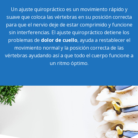
Un ajuste quiropráctico es un movimiento rápido y
suave que coloca las vértebras en su posición correcta
para que el nervio deje de estar comprimido y funcione
sin interferencias. El ajuste quiropráctico detiene los
problemas de
dolor de cuello
, ayuda a restablecer el
movimiento normal y la posición correcta de las
vértebras ayudando así a que todo el cuerpo funcione a
un ritmo óptimo.