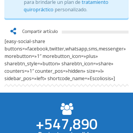
para brindarle un plan de
tratamiento
quiropráctico
personalizado.
Compartir artículo
[easy-social-share
buttons=»facebook,twitter,whatsapp,sms,messenger»
morebutton=»1″ morebutton_icon=»plus»
sharebtn_style=»button» sharebtn_icon=»share»
counters=»1″ counter_pos=»hidden» size=»l»
sidebar_pos=»left» shortcode_name=»Escoliosis»]
+
547,890