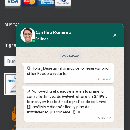
BUSCADOR WEB
Cynthia Ramirez
En línea
Ingrese su patología
07/08/2026
👋 Hola ¿Deseas información o reservar una
cita
? Puedo ayudarte.
01:32
✓✓
📌 Aprovecha el
descuento
en tu primera
consulta. En vez de
S/300
, ahora en
S/199
y
te incluyen hasta 3 radiografías de columna
🩻, análisis y diagnóstico; y plan de
tratamiento. ¡Escríbeme! 😊👇🏻
01:32
✓✓