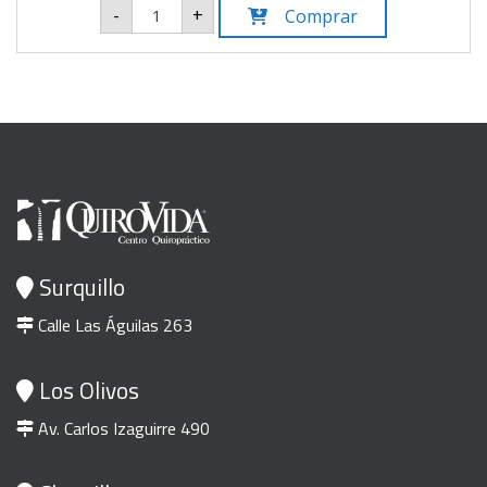
precio
precio
Cojín
-
+
Comprar
viajero
original
actual
cantidad
era:
es:
S/35.00.
S/28.00.
Surquillo
Calle Las Águilas 263
Los Olivos
Av. Carlos Izaguirre 490