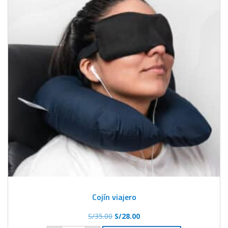
Cojín viajero
El
El
S/
35.00
S/
28.00