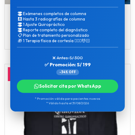
Exámenes completos de columna
Soporte Lumbar
🩻
Hasta 3 radiografías de columna
1 Ajuste Quiropráctico
El
El
S/
85.00
S/
68.00
Reporte completo del diagnóstico
precio
precio
Soporte
📋
Plan de tratamiento personalizado
-
+
Comprar
Lumbar
🎁
1 Terapia física de cortesía 💆🏻‍♀️💆🏻
original
actual
cantidad
era:
es:
S/85.00.
S/68.00.
❌
Antes: S/ 300
✅ Promoción: S/ 199
-34% OFF
¡20% de dscto!
Solicitar cita por WhatsApp
* Promoción válida para pacientes nuevos
* Válido hasta el 31/08/2026