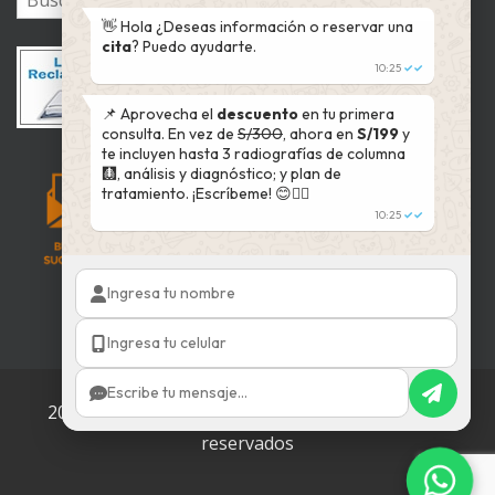
👋 Hola ¿Deseas información o reservar una
cita
? Puedo ayudarte.
10:25
✓✓
📌 Aprovecha el
descuento
en tu primera
consulta. En vez de
S/300
, ahora en
S/199
y
te incluyen hasta 3 radiografías de columna
🩻, análisis y diagnóstico; y plan de
tratamiento. ¡Escríbeme! 😊👇🏻
10:25
✓✓
2002 - 2025 © QuiroVida
Todos los derechos
reservados