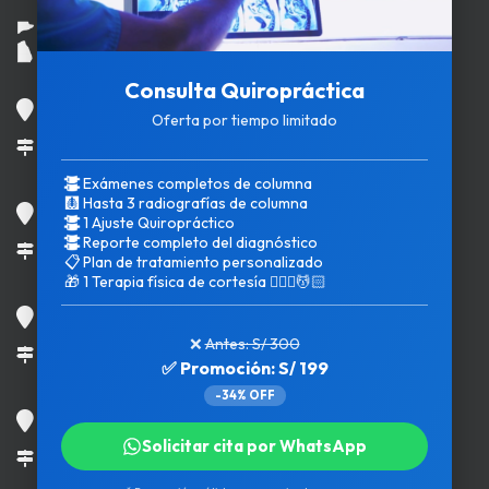
Consulta Quiropráctica
Surquillo
Oferta por tiempo limitado
Calle Las Águilas 263
Exámenes completos de columna
🩻
Hasta 3 radiografías de columna
Los Olivos
1 Ajuste Quiropráctico
Reporte completo del diagnóstico
Av. Carlos Izaguirre 490
📋
Plan de tratamiento personalizado
🎁
1 Terapia física de cortesía 💆🏻‍♀️💆🏻
Chorrillos
❌
Antes: S/ 300
Av. Paseo de la República 1496
✅ Promoción: S/ 199
-34% OFF
San Miguel
Solicitar cita por WhatsApp
Av. La Marina 2249