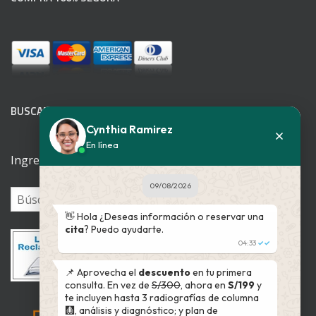
BUSCADOR WEB
Cynthia Ramirez
En línea
Ingrese su patología
09/08/2026
👋 Hola ¿Deseas información o reservar una
cita
? Puedo ayudarte.
04:33
✓✓
📌 Aprovecha el
descuento
en tu primera
consulta. En vez de
S/300
, ahora en
S/199
y
te incluyen hasta 3 radiografías de columna
🩻, análisis y diagnóstico; y plan de