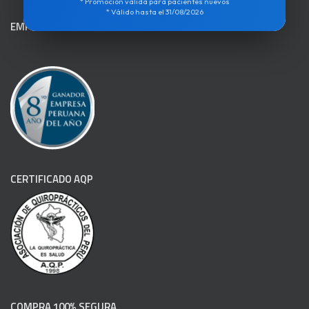
* Promoción válida para pacientes nuevos
* Válido hasta el 31/08/2026
EMPRESA DEL AÑO
CERTIFICADO AQP
COMPRA 100% SEGURA