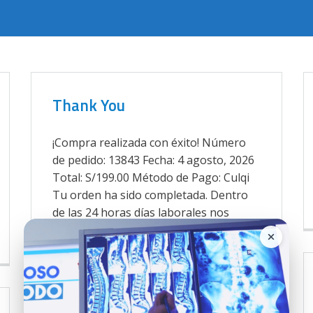
Thank You
¡Compra realizada con éxito! Número
de pedido: 13843 Fecha: 4 agosto, 2026
Total: S/199.00 Método de Pago: Culqi
Tu orden ha sido completada. Dentro
de las 24 horas días laborales nos
estaremos comunicando con usted
para confirmar su pedido. 📅 La fecha y
rango de hora seleccionada será de
acuerdo a la disponibilidad de la [...]