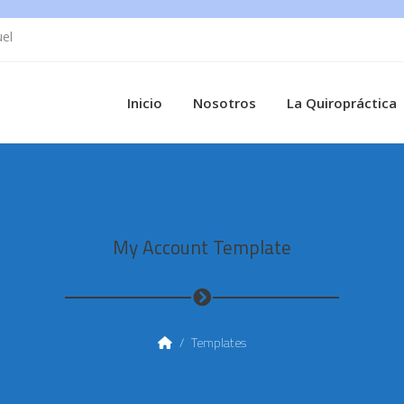
uel
Inicio
Nosotros
La Quiropráctica
My Account Template
/
Templates