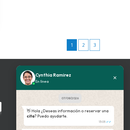
1
2
3
Cynthia Ramirez
En línea
BUSCADOR WEB
07/08/2026
Ingrese su patología
👋 Hola ¿Deseas información o reservar una
cita
? Puedo ayudarte.
13:05
✓✓