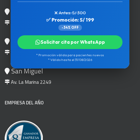
Los Olivos
❌
Antes: S/ 300
✅ Promoción: S/ 199
Av. Carlos Izaguirre 490
-34% OFF
Chorrillos
Solicitar cita por WhatsApp
Av. Paseo de la República 1496
* Promoción válida para pacientes nuevos
* Válido hasta el 31/08/2026
San Miguel
Av. La Marina 2249
EMPRESA DEL AÑO