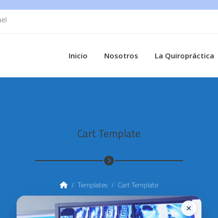
uel
Inicio
Nosotros
La Quiropráctica
Cart Template
/
Templates
/
Cart Template