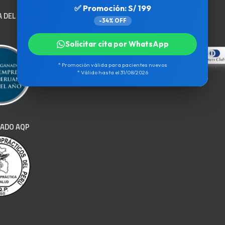
✅ Promoción: S/ 199
 DEL AÑO
COMPRA 100% SEGURA
-34% OFF
Solicitar cita por WhatsApp
* Promoción válida para pacientes nuevos
* Válido hasta el 31/08/2026
CADO AQP
ollito cervical
Cojín viajero
/
35.00
El
S/
28.00
El
S/
35.00
El
S/
28.00
El