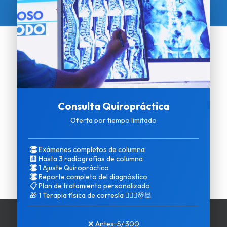
Consulta Quiropráctica
Oferta por tiempo limitado
Exámenes completos de columna
🩻
Hasta 3 radiografías de columna
1 Ajuste Quiropráctico
Reporte completo del diagnóstico
📋
Plan de tratamiento personalizado
🎁
1 Terapia física de cortesía 💆🏻‍♀️💆🏻
❌
Antes: S/ 300