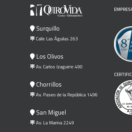
EMPRESA
Surquillo
Calle Las Águilas 263
Los Olivos
Av. Carlos Izaguirre 490
CERTIFI
Chorrillos
Av. Paseo de la República 1496
San Miguel
Soporte Lumbar XL
R
Av. La Marina 2249
S/
95.00
El
S/
76.00
El
S