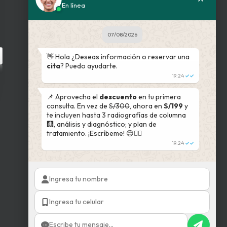
En línea
BUSCADOR WEB
07/08/2026
Ingrese su patología
👋 Hola ¿Deseas información o reservar una
cita
? Puedo ayudarte.
19:24
✓✓
📌 Aprovecha el
descuento
en tu primera
consulta. En vez de
S/300
, ahora en
S/199
y
te incluyen hasta 3 radiografías de columna
🩻, análisis y diagnóstico; y plan de
tratamiento. ¡Escríbeme! 😊👇🏻
19:24
✓✓
Almohada ergonómica
S/
85.00
El
S/
68.00
El