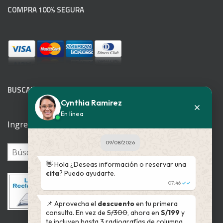
COMPRA 100% SEGURA
BUSCADOR WEB
Cynthia Ramirez
En línea
Ingrese su patología
09/08/2026
👋 Hola ¿Deseas información o reservar una
cita
? Puedo ayudarte.
07:46
✓✓
📌 Aprovecha el
descuento
en tu primera
consulta. En vez de
S/300
, ahora en
S/199
y
te incluyen hasta 3 radiografías de columna