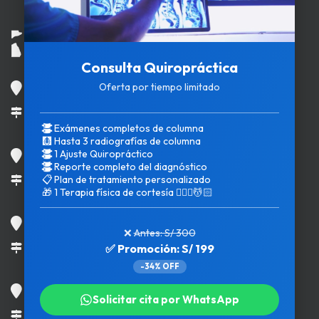
Consulta Quiropráctica
Surquillo
Oferta por tiempo limitado
Calle Las Águilas 263
Exámenes completos de columna
🩻
Hasta 3 radiografías de columna
Los Olivos
1 Ajuste Quiropráctico
Reporte completo del diagnóstico
Av. Carlos Izaguirre 490
📋
Plan de tratamiento personalizado
🎁
1 Terapia física de cortesía 💆🏻‍♀️💆🏻
Chorrillos
❌
Antes: S/ 300
Av. Paseo de la República 1496
✅ Promoción: S/ 199
-34% OFF
San Miguel
Solicitar cita por WhatsApp
Av. La Marina 2249