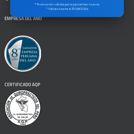
* Promoción válida para pacientes nuevos
* Válido hasta el 31/08/2026
EMPRESA DEL AÑO
CERTIFICADO AQP