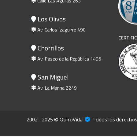
Calle Las Águilas 263
Los Olivos
Av. Carlos Izaguirre 490
CERTIFI
Chorrillos
Av. Paseo de la República 1496
San Miguel
Av. La Marina 2249
Soporte Lumbar XL
R
S/
95.00
El
S/
76.00
El
S
precio
precio
Comprar
original
actual
2002 - 2025 © QuiroVida
Todos los derechos
era:
es:
S/95.00.
S/76.00.