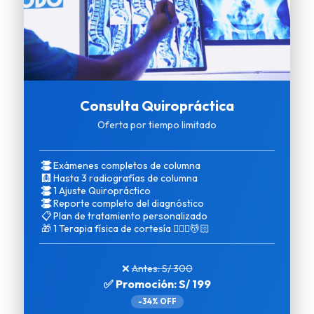
Consulta Quiropráctica
Oferta por tiempo limitado
Exámenes completos de columna
🩻
Hasta 3 radiografías de columna
1 Ajuste Quiropráctico
Reporte completo del diagnóstico
📋
Plan de tratamiento personalizado
🎁
1 Terapia física de cortesía 💆🏻‍♀️💆🏻
❌
Antes: S/ 300
✅ Promoción: S/ 199
-34% OFF