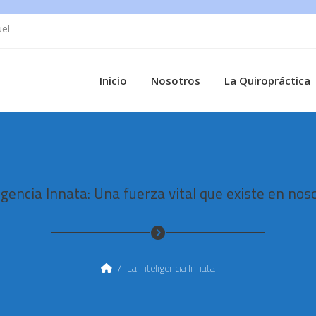
uel
Inicio
Nosotros
La Quiropráctica
igencia Innata: Una fuerza vital que existe en nos
/
La Inteligencia Innata