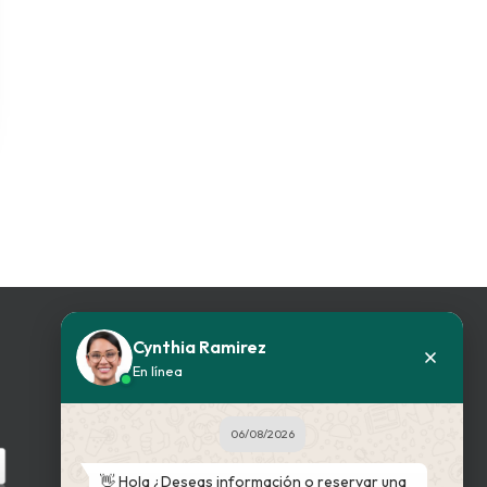
Cynthia Ramirez
En línea
BUSCADOR WEB
06/08/2026
Ingrese su patología
👋 Hola ¿Deseas información o reservar una