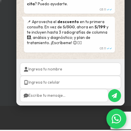
cita
? Puedo ayudarte.
03:11
✓✓
📌 Aprovecha el
descuento
en tu primera
consulta. En vez de
S/300
, ahora en
S/199
y
te incluyen hasta 3 radiografías de columna
🩻, análisis y diagnóstico; y plan de
tratamiento. ¡Escríbeme! 😊👇🏻
03:11
✓✓
Almohada ergonómica
S/
85.00
El
S/
68.00
El
ecio
precio
precio
Comprar
tual
original
actual
:
era:
es:
28.00.
S/85.00.
S/68.00.