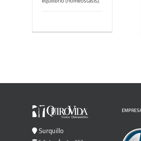
equilibrio (homeostasis).
EMPRESA
Surquillo