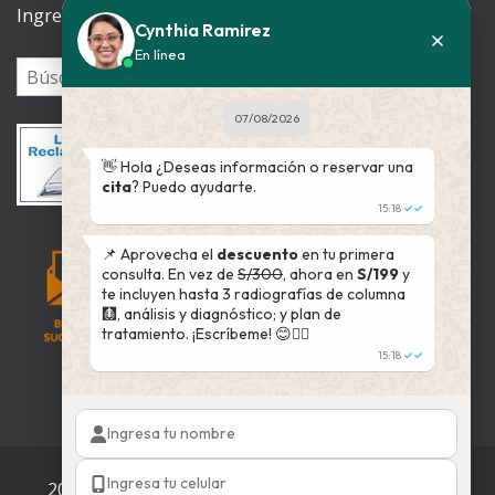
Ingrese su patología
Cynthia Ramirez
En línea
07/08/2026
👋 Hola ¿Deseas información o reservar una
cita
? Puedo ayudarte.
15:18
✓✓
📌 Aprovecha el
descuento
en tu primera
consulta. En vez de
S/300
, ahora en
S/199
y
te incluyen hasta 3 radiografías de columna
🩻, análisis y diagnóstico; y plan de
tratamiento. ¡Escríbeme! 😊👇🏻
15:18
✓✓
2002 - 2025 © QuiroVida
Todos los derechos