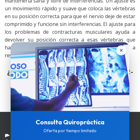
mantenerla sana y libre de interferencias. Un ajuste es
un movimiento rápido y suave que coloca las vértebras
en su posición correcta para que el nervio deje de estar
comprimido y funcione sin interferencias. El ajuste para
los problemas de contracturas musculares ayuda a
devolver su posición correcta a esas vértebras que
habían perdido su posición natural, llegando así a
restablecer el equilibrio muscular.
¿Información o citas? Llámanos al (01) 612-
9595
Consulta Quiropráctica
Oferta por tiempo limitado