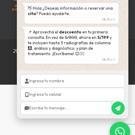
👋 Hola ¿Deseas información o reservar una
cita
? Puedo ayudarte.
06:13
✓✓
📌 Aprovecha el
descuento
en tu primera
consulta. En vez de
S/300
, ahora en
S/199
y
te incluyen hasta 3 radiografías de columna
🩻, análisis y diagnóstico; y plan de
2002 - 2025 © QuiroVida
Todos los derechos
tratamiento. ¡Escríbeme! 😊👇🏻
reservados
06:13
✓✓