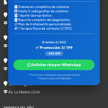
Exámenes completos de columna
🩻
Hasta 3 radiografías de columna
Surquillo
1 Ajuste Quiropráctico
Reporte completo del diagnóstico
Calle Las Águilas 263
📋
Plan de tratamiento personalizado
🎁
1 Terapia física de cortesía 💆🏻‍♀️💆🏻
Los Olivos
❌
Antes: S/ 300
Av. Carlos Izaguirre 490
✅ Promoción: S/ 199
-34% OFF
Chorrillos
Solicitar cita por WhatsApp
Av. Paseo de la República 1496
* Promoción válida para pacientes nuevos
* Válido hasta el 31/08/2026
San Miguel
Av. La Marina 2249
EMPRESA DEL AÑO